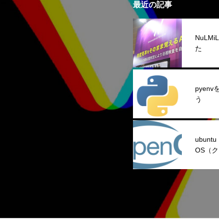
最近の記事
NuLM
た
pyen
う
ubunt
OS（
モート