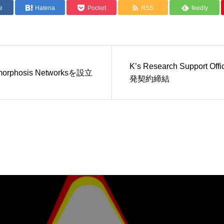
e
Hatena
Pocket
RSS
feedly
K’s Research Support 
rphosis Networksを設立
発契約締結