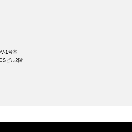
V-1号室
CCSビル2階