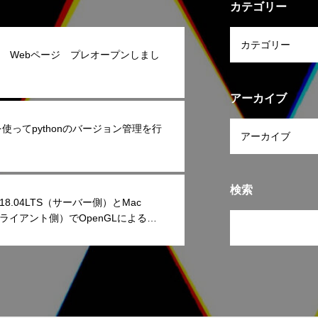
カテゴリー
iL Webページ プレオープンしまし
アーカイブ
vを使ってpythonのバージョン管理を行
検索
u 18.04LTS（サーバー側）とMac
クライアント側）でOpenGLによるリ
レンダリング